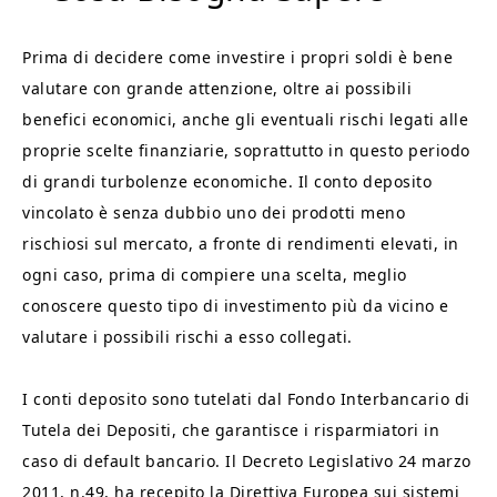
Prima di decidere come investire i propri soldi è bene
valutare con grande attenzione, oltre ai possibili
benefici economici, anche gli eventuali rischi legati alle
proprie scelte finanziarie, soprattutto in questo periodo
di grandi turbolenze economiche. Il conto deposito
vincolato è senza dubbio uno dei prodotti meno
rischiosi sul mercato, a fronte di rendimenti elevati, in
ogni caso, prima di compiere una scelta, meglio
conoscere questo tipo di investimento più da vicino e
valutare i possibili rischi a esso collegati.
I conti deposito sono tutelati dal Fondo Interbancario di
Tutela dei Depositi, che garantisce i risparmiatori in
caso di default bancario. Il Decreto Legislativo 24 marzo
2011, n.49, ha recepito la Direttiva Europea sui sistemi