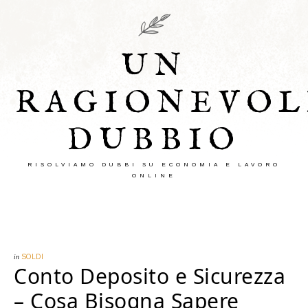
UN
RAGIONEVOL
DUBBIO
RISOLVIAMO DUBBI SU ECONOMIA E LAVORO
ONLINE
in
SOLDI
Conto Deposito e Sicurezza
– Cosa Bisogna Sapere