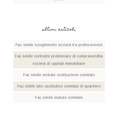
ultimi articoli
Fac simile scioglimento società tra professionisti​
Fac simile contratto preliminare di compravendita
società di capitali immobiliare
Fac simile verbale costituzione comitato​
Fac simile atto costitutivo comitato di quartiere​
Fac simile statuto comitato