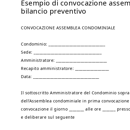
Esempio di convocazione assem
bilancio preventivo
CONVOCAZIONE ASSEMBLEA CONDOMINIALE
Condominio: ______________________________
Sede: ____________________________________
Amministratore: ___________________________
Recapito amministratore: __________________
Data: ___________________________________
Il sottoscritto Amministratore del Condominio sopra
dell’Assemblea condominiale in prima convocazione il
convocazione il giorno ________ alle ore _______ presso
e deliberare sul seguente