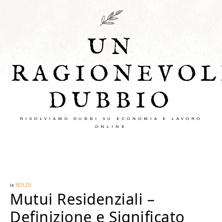
UN
RAGIONEVOL
DUBBIO
RISOLVIAMO DUBBI SU ECONOMIA E LAVORO
ONLINE
in
SOLDI
Mutui Residenziali –
Definizione e Significato