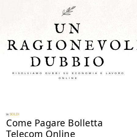
UN
RAGIONEVOL
DUBBIO
RISOLVIAMO DUBBI SU ECONOMIA E LAVORO
ONLINE
in
SOLDI
Come Pagare Bolletta
Telecom Online