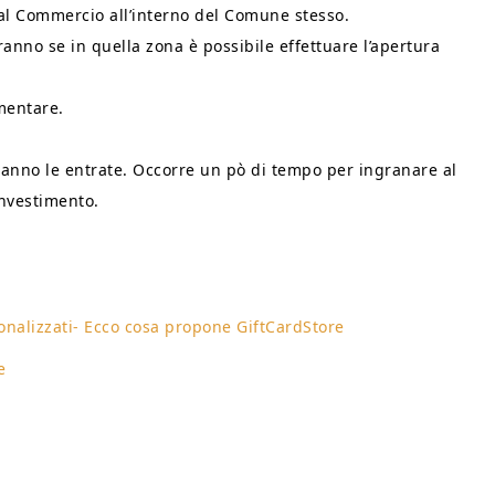
 al Commercio all’interno del Comune stesso.
eranno se in quella zona è possibile effettuare l’apertura
imentare.
ranno le entrate. Occorre un pò di tempo per ingranare al
investimento.
onalizzati- Ecco cosa propone GiftCardStore
e