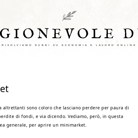
AGIONEVOLE D
RISOLVIAMO DUBBI SU ECONOMIA E LAVORO ONLINE
et
ma altrettanti sono coloro che lasciano perdere per paura di
perdite di fondi, e via dicendo. Vediamo, però, in questa
inea generale, per aprire un minimarket.