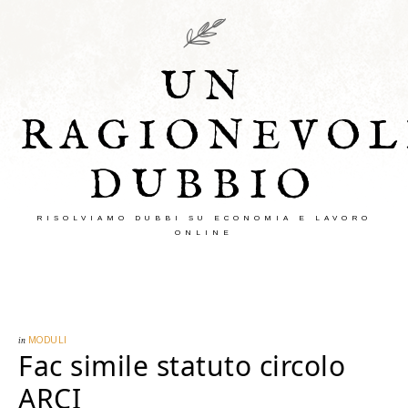
UN
RAGIONEVOL
DUBBIO
RISOLVIAMO DUBBI SU ECONOMIA E LAVORO
ONLINE
in
MODULI
Fac simile statuto circolo
ARCI​