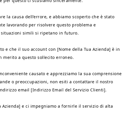
 e per questo ci scusiamo sinceramente.
re la causa dell’errore, e abbiamo scoperto che è stato
nte lavorando per risolvere questo problema e
tuazioni simili si ripetano in futuro.
ato e che il suo account con [Nome della Tua Azienda] è in
n merito a questo sollecito erroneo.
’inconveniente causato e apprezziamo la sua comprensione
ande o preoccupazioni, non esiti a contattare il nostro
indirizzo email [Indirizzo Email del Servizio Clienti].
Azienda] e ci impegniamo a fornirle il servizio di alta